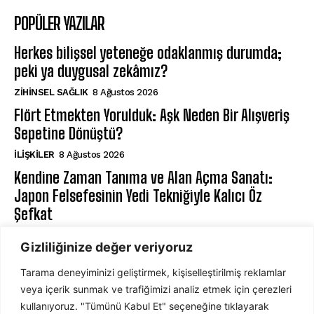
POPÜLER YAZILAR
Herkes bilişsel yeteneğe odaklanmış durumda;
peki ya duygusal zekâmız?
ZIHINSEL SAĞLIK
8 Ağustos 2026
Flört Etmekten Yorulduk: Aşk Neden Bir Alışveriş
Sepetine Dönüştü?
İLIŞKILER
8 Ağustos 2026
Kendine Zaman Tanıma ve Alan Açma Sanatı:
Japon Felsefesinin Yedi Tekniğiyle Kalıcı Öz
Şefkat
BILIŞSEL DAVRANIŞÇI TERAPI
8 Ağustos 2026
Gizliliğinize değer veriyoruz
Tarama deneyiminizi geliştirmek, kişiselleştirilmiş reklamlar
ABONE OL
veya içerik sunmak ve trafiğimizi analiz etmek için çerezleri
kullanıyoruz. "Tümünü Kabul Et" seçeneğine tıklayarak