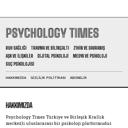
PSYCHOLOGY TIMES
RUH SAĞLIĞI
TRAVMA VE BILINÇALTI
ZIHIN VE DAVRANIŞ
AŞK VE İLIŞKILER
DIJITAL PSIKOLOJI
MEDYA VE PSIKOLOJI
SUÇ PSIKOLOJISI
HAKKIMIZDA
GIZLILIK POLITIKASI
ABONELIK
HAKKIMIZDA
Psychology Times Türkiye ve Birleşik Krallık
merkezli uluslararası bir psikoloji platformudur.