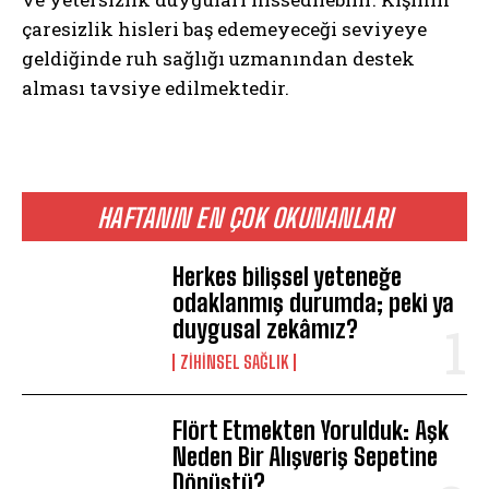
çaresizlik hisleri baş edemeyeceği seviyeye
geldiğinde ruh sağlığı uzmanından destek
alması tavsiye edilmektedir.
ABONE OL
Gizlilik politikasını
okudum, onaylıyorum.
HAFTANIN EN ÇOK OKUNANLARI
Herkes bilişsel yeteneğe
odaklanmış durumda; peki ya
duygusal zekâmız?
ZIHINSEL SAĞLIK
Flört Etmekten Yorulduk: Aşk
Neden Bir Alışveriş Sepetine
Dönüştü?