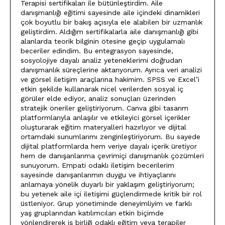
Terapisi sertifikaları ile bütünleştirdim. Aile
danışmanlığı eğitimi sayesinde aile içindeki dinamikleri
çok boyutlu bir bakış açısıyla ele alabilen bir uzmanlık
geliştirdim. Aldığım sertifikalarla aile danışmanlığı gibi
alanlarda teorik bilginin ötesine geçip uygulamalı
beceriler edindim. Bu entegrasyon sayesinde,
sosyolojiye dayalı analiz yeteneklerimi doğrudan
danışmanlık süreçlerine aktarıyorum. Ayrıca veri analizi
ve görsel iletişim araçlarına hakimim. SPSS ve Excel’i
etkin şekilde kullanarak nicel verilerden sosyal iç
görüler elde ediyor, analiz sonuçları üzerinden
stratejik öneriler geliştiriyorum. Canva gibi tasarım
platformlarıyla anlaşılır ve etkileyici görsel içerikler
oluşturarak eğitim materyalleri hazırlıyor ve dijital
ortamdaki sunumlarımı zenginleştiriyorum. Bu sayede
dijital platformlarda hem veriye dayalı içerik üretiyor
hem de danışanlarıma çevrimiçi danışmanlık çözümleri
sunuyorum. Empati odaklı iletişim becerilerim
sayesinde danışanlarımın duygu ve ihtiyaçlarını
anlamaya yönelik duyarlı bir yaklaşım geliştiriyorum;
bu yetenek aile içi iletişimi güçlendirmede kritik bir rol
üstleniyor. Grup yönetiminde deneyimliyim ve farklı
yaş gruplarından katılımcıları etkin biçimde
yönlendirerek iş birliği odaklı eğitim veya terapiler