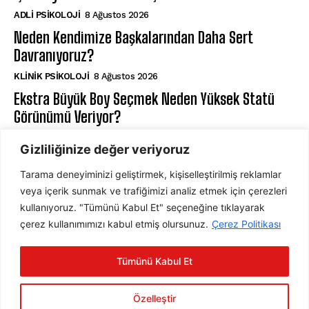
ADLI PSIKOLOJI
8 Ağustos 2026
Neden Kendimize Başkalarından Daha Sert
Davranıyoruz?
KLINIK PSIKOLOJI
8 Ağustos 2026
Ekstra Büyük Boy Seçmek Neden Yüksek Statü
Görünümü Veriyor?
DAVRANIŞ PSIKOLOJISI
7 Ağustos 2026
Gizliliğinize değer veriyoruz
Tarama deneyiminizi geliştirmek, kişiselleştirilmiş reklamlar
ABONE OL
veya içerik sunmak ve trafiğimizi analiz etmek için çerezleri
kullanıyoruz. "Tümünü Kabul Et" seçeneğine tıklayarak
çerez kullanımımızı kabul etmiş olursunuz.
Çerez Politikası
ABONE OL
Tümünü Kabul Et
Gizlilik Politikasını
okudum, onaylıyorum.
Özelleştir