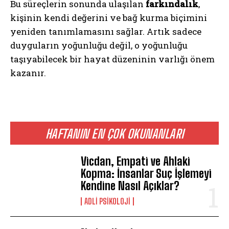
Bu süreçlerin sonunda ulaşılan
farkındalık
,
kişinin kendi değerini ve bağ kurma biçimini
yeniden tanımlamasını sağlar. Artık sadece
duyguların yoğunluğu değil, o yoğunluğu
taşıyabilecek bir hayat düzeninin varlığı önem
kazanır.
ABONE OL
HAFTANIN EN ÇOK OKUNANLARI
Gizlilik politikasını
okudum, onaylıyorum.
Vicdan, Empati ve Ahlaki
Kopma: İnsanlar Suç İşlemeyi
Kendine Nasıl Açıklar?
ADLI PSIKOLOJI