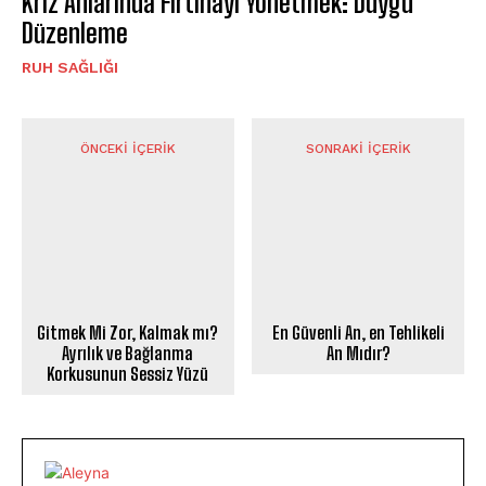
Kriz Anlarında Fırtınayı Yönetmek: Duygu
Düzenleme
⁠RUH SAĞLIĞI
ÖNCEKI İÇERIK
SONRAKI İÇERIK
En Güvenli An, en Tehlikeli
Gitmek Mi Zor, Kalmak mı?
An Mıdır?
Ayrılık ve Bağlanma
Korkusunun Sessiz Yüzü