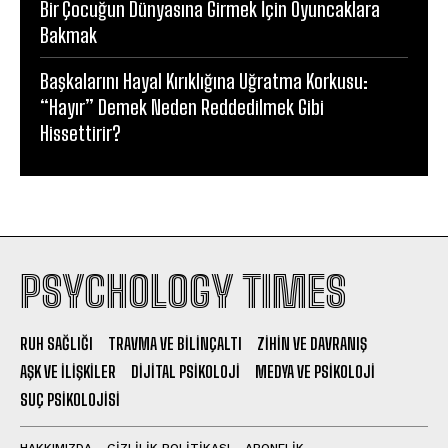
Bir Çocuğun Dünyasına Girmek İçin Oyuncaklara
Bakmak
Başkalarını Hayal Kırıklığına Uğratma Korkusu:
“Hayır” Demek Neden Reddedilmek Gibi
Hissettirir?
PSYCHOLOGY TIMES
RUH SAĞLIĞI
TRAVMA VE BILINÇALTI
ZIHIN VE DAVRANIŞ
AŞK VE İLIŞKILER
DIJITAL PSIKOLOJI
MEDYA VE PSIKOLOJI
SUÇ PSIKOLOJISI
HAKKIMIZDA
GIZLILIK POLITIKASI
ABONELIK