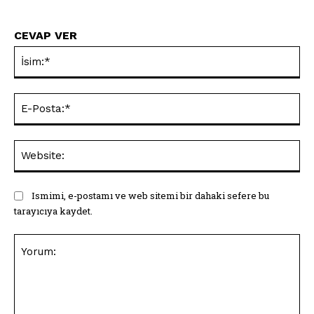
CEVAP VER
İsi
E-
Pos
Web
Ismimi, e-postamı ve web sitemi bir dahaki sefere bu
tarayıcıya kaydet.