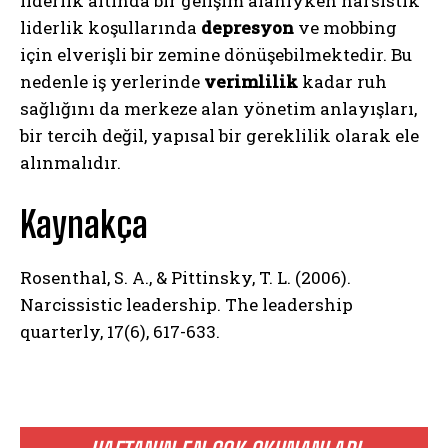
liderlik altında bir gelişim alanıyken narsistik
Gizlilik politikasını
okudum, onaylıyorum.
liderlik koşullarında
depresyon
ve mobbing
için elverişli bir zemine dönüşebilmektedir. Bu
nedenle iş yerlerinde
verimlilik
kadar ruh
sağlığını da merkeze alan yönetim anlayışları,
bir tercih değil, yapısal bir gereklilik olarak ele
alınmalıdır.
Kaynakça
Rosenthal, S. A., & Pittinsky, T. L. (2006).
Narcissistic leadership. The leadership
quarterly, 17(6), 617-633.