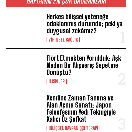
HAFTANIN EN ÇOK OKUNANLARI
Herkes bilişsel yeteneğe
odaklanmış durumda; peki ya
duygusal zekâmız?
ZIHINSEL SAĞLIK
Flört Etmekten Yorulduk: Aşk
Neden Bir Alışveriş Sepetine
Dönüştü?
İLIŞKILER
Kendine Zaman Tanıma ve
Alan Açma Sanatı: Japon
Felsefesinin Yedi Tekniğiyle
Kalıcı Öz Şefkat
BILIŞSEL DAVRANIŞÇI TERAPI