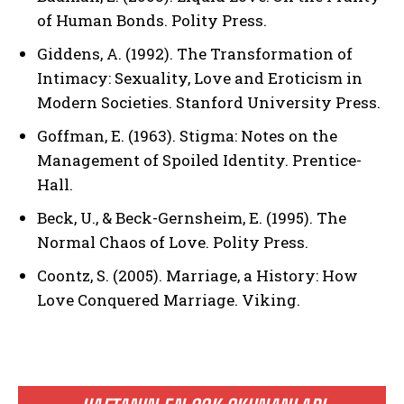
of Human Bonds. Polity Press.
Giddens, A. (1992). The Transformation of
Intimacy: Sexuality, Love and Eroticism in
Modern Societies. Stanford University Press.
Goffman, E. (1963). Stigma: Notes on the
Management of Spoiled Identity. Prentice-
ABONE OL
Hall.
Gizlilik politikasını
okudum, onaylıyorum.
Beck, U., & Beck-Gernsheim, E. (1995). The
Normal Chaos of Love. Polity Press.
Coontz, S. (2005). Marriage, a History: How
Love Conquered Marriage. Viking.