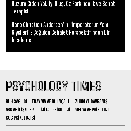
Huzura Giden Yol: İyi Oluş, Öz Farkındalık ve Sanat
Terapisi
Hans Christian Andersen’ın “İmparatorun Yeni
Giysileri”: Çoğulcu Cehalet Perspektifinden Bir
İnceleme
PSYCHOLOGY TIMES
RUH SAĞLIĞI
TRAVMA VE BILINÇALTI
ZIHIN VE DAVRANIŞ
AŞK VE İLIŞKILER
DIJITAL PSIKOLOJI
MEDYA VE PSIKOLOJI
SUÇ PSIKOLOJISI