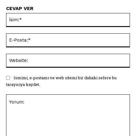
CEVAP VER
İsi
E-
Pos
Web
Ismimi, e-postamı ve web sitemi bir dahaki sefere bu
tarayıcıya kaydet.