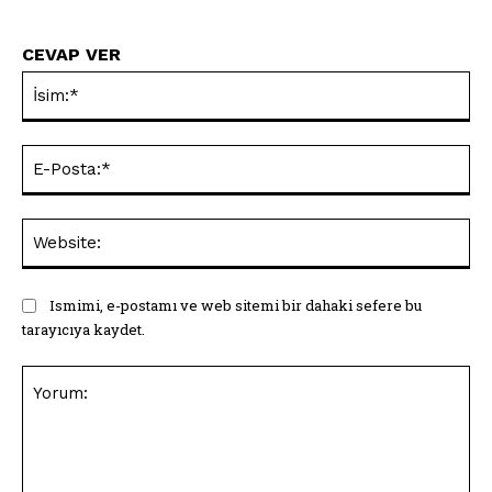
CEVAP VER
İsi
E-
Pos
Web
Ismimi, e-postamı ve web sitemi bir dahaki sefere bu
tarayıcıya kaydet.