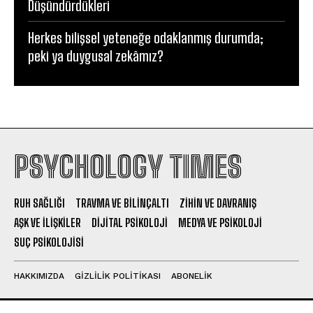
Düşündürdükleri
Herkes bilişsel yeteneğe odaklanmış durumda;
peki ya duygusal zekâmız?
PSYCHOLOGY TIMES
RUH SAĞLIĞI
TRAVMA VE BILINÇALTI
ZIHIN VE DAVRANIŞ
AŞK VE İLIŞKILER
DIJITAL PSIKOLOJI
MEDYA VE PSIKOLOJI
SUÇ PSIKOLOJISI
HAKKIMIZDA
GIZLILIK POLITIKASI
ABONELIK