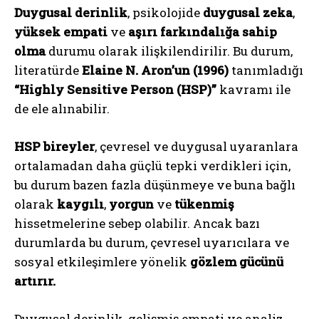
Duygusal derinlik
, psikolojide
duygusal zeka
,
yüksek empati
ve
aşırı farkındalığa sahip
olma
durumu olarak ilişkilendirilir. Bu durum,
literatürde
Elaine N. Aron’un (1996)
tanımladığı
“Highly Sensitive Person (HSP)”
kavramı ile
de ele alınabilir.
HSP bireyler
, çevresel ve duygusal uyaranlara
ortalamadan daha güçlü tepki verdikleri için,
bu durum bazen fazla düşünmeye ve buna bağlı
olarak
kaygılı
,
yorgun
ve
tükenmiş
hissetmelerine sebep olabilir. Ancak bazı
durumlarda bu durum, çevresel uyarıcılara ve
sosyal etkileşimlere yönelik
gözlem gücünü
artırır.
Duygusal derinlik, gelişmiş empati ve analiz