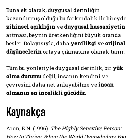
Buna ek olarak, duygusal derinliğin
kazandırmış olduğu bu farkındalık ile bireyde
ABONE OL
zihinsel açıklığın
ve
duygusal hassasiyetin
artması, beynin üretkenliğini büyük oranda
Gizlilik politikasını
okudum, onaylıyorum.
besler. Dolayısıyla, daha
yenilikçi
ve
orijinal
düşüncelerin
ortaya çıkmasına olanak tanır.
Tüm bu yönleriyle duygusal derinlik, bir
yük
olma durumu
değil; insanın kendini ve
çevresini daha net anlayabilme ve
insan
olmanın en incelikli gücüdür.
Kaynakça
Aron, E.N. (1996).
The Highly Sensitive Person:
How to Thrive When the World Overwhelms You.