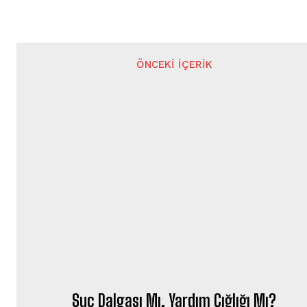
ÖNCEKI İÇERIK
Suç Dalgası Mı, Yardım Çığlığı Mı?