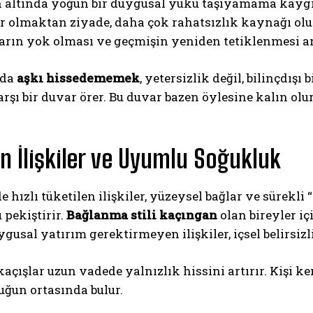
altında yoğun bir duygusal yükü taşıyamama kaygısı 
r olmaktan ziyade, daha çok rahatsızlık kaynağı olur
rın yok olması ve geçmişin yeniden tetiklenmesi an
mda
aşkı hissedememek
, yetersizlik değil, bilinçdı
rşı bir duvar örer. Bu duvar bazen öylesine kalın ol
 İlişkiler ve Uyumlu Soğukluk
hızlı tüketilen ilişkiler, yüzeysel bağlar ve sürekli
pekiştirir.
Bağlanma stili kaçıngan
olan bireyler iç
gusal yatırım gerektirmeyen ilişkiler, içsel belirsi
açışlar uzun vadede yalnızlık hissini artırır. Kişi k
uğun ortasında bulur.