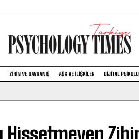
ZIHIN VE DAVRANIŞ
AŞK VE İLIŞKILER
DIJITAL PSIKOLO
ı Hissetmeyen Zihi