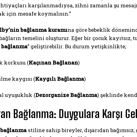
htiyaçları karşılanmadıysa, zihni zamanla şu mesajı ö
k için mesafe koymalısın.”
lby’nin bağlanma kuramı
na göre bebeklik dönemind
ağların temelini oluşturur. Eğer bir çocuk kayıtsız, tu
 bağlanma
” geliştirebilir. Bu durum yetişkinlikte;
k korkusu (
Kaçınan Bağlanan
)
ABONE OL
Gizlilik politikasını
okudum, onaylıyorum.
ilme kaygısı (
Kaygılı Bağlanma
)
l uyuşukluk (
Dezorganize Bağlanma
) şeklinde kendi
an Bağlanma: Duygulara Karşı Geliş
 bağlanma
stiline sahip bireyler, dışarıdan bağımsız,