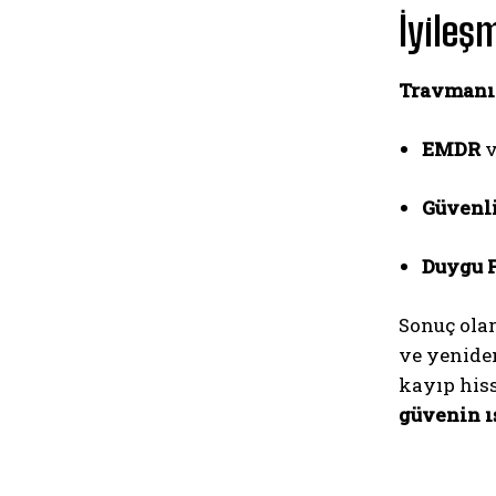
İyile
Travmanı
EMDR
Güvenl
Duygu F
Sonuç ola
ve yeniden
kayıp his
güvenin ı