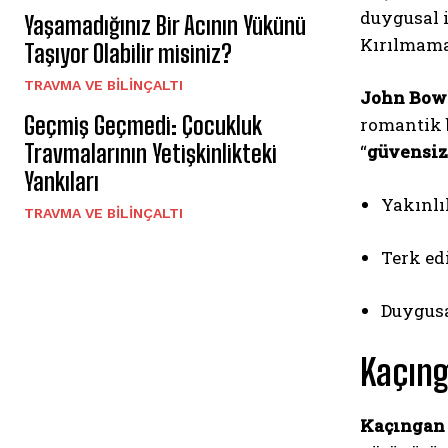
duygusal i
Yaşamadığınız Bir Acının Yükünü
Kırılmama
Taşıyor Olabilir misiniz?
⁠TRAVMA VE BILINÇALTI
John Bow
Geçmiş Geçmedi: Çocukluk
romantik b
Travmalarının Yetişkinlikteki
“
güvensiz
Yankıları
Yakınlı
⁠TRAVMA VE BILINÇALTI
Terk ed
Duygusa
Kaçıng
Kaçıngan