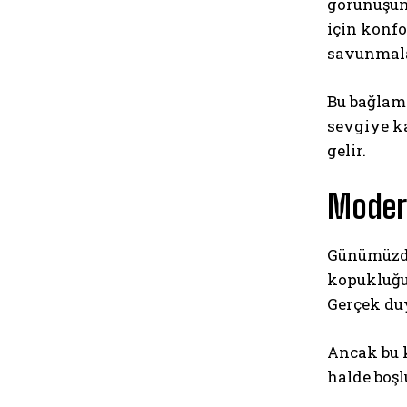
görünüşün 
için konfo
savunmala
Bu bağla
sevgiye ka
gelir.
Modern
Günümüzde 
kopukluğu 
Gerçek duy
Ancak bu k
halde boşl