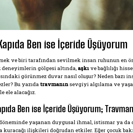
Kapıda Ben ise İçeride Üşüyorum
mek ve biri tarafından sevilmek insan ruhunun en öne
k
deneyimlerin gölgesi altında,
aşkı
ve bağlılığı hiss
sındaki görünmez duvar nasıl oluşur? Neden bazı ins
zler? Bu yazıda
travmanın
sevgiyi algılama ve yaşan
le ele alacağız.
apıda Ben ise İçeride Üşüyorum; Travman
öneminde yaşanan duygusal ihmal, istismar ya da duy
kuracağı ilişkileri doğrudan etkiler. Eğer çocuk bak