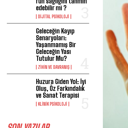
ruh sağlığını tahmin
edebilir mi ?
DIJITAL PSIKOLOJI
Geleceğin Kayıp
Senaryoları:
Yaşanmamış Bir
Geleceğin Yası
Tutulur Mu?
⁠ZIHIN VE DAVRANIŞ
Huzura Giden Yol: İyi
Oluş, Öz Farkındalık
ve Sanat Terapisi
KLINIK PSIKOLOJI
SON YAZILAR