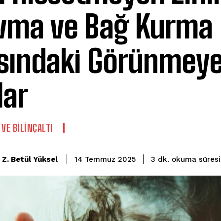
vma ve Bağ Kurma
sındaki Görünmey
lar
 VE BILINÇALTI
okuma süresi
Z. Betül Yüksel
3
dk.
14 Temmuz 2025