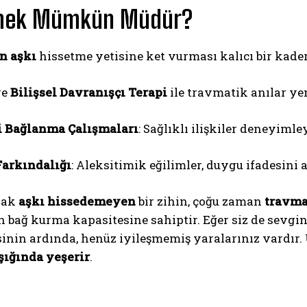
şmek Mümkün Müdür?
n aşkı
hissetme yetisine ket vurması kalıcı bir kader 
ve
Bilişsel Davranışçı Terapi
ile travmatik anılar yen
i Bağlanma Çalışmaları
: Sağlıklı ilişkiler deneyiml
arkındalığı
: Aleksitimik eğilimler, duygu ifadesini ar
rak
aşkı hissedemeyen
bir zihin, çoğu zaman
travm
 bağ kurma kapasitesine sahiptir. Eğer siz de sevgi
sinin ardında, henüz iyileşmemiş yaralarınız vardır
şığında yeşerir
.