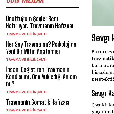
Unuttuğum Şeyler Beni
Hatırlıyor: Travmanın Hafızası
⁠TRAVMA VE BILINÇALTI
Sevgi 
Her Şey Travma mı? Psikolojide
Yeni Bir Mitin Anatomisi
Birini sev
travmati
⁠TRAVMA VE BILINÇALTI
kurma ara
İnsanı Değiştiren Travmanın
hissedeme
Kendisi mi, Ona Yüklediği Anlam
perspektif
mı?
Sevgi K
⁠TRAVMA VE BILINÇALTI
Travmanin Somatik Hafızası
Çocukluk d
⁠TRAVMA VE BILINÇALTI
yaşamında 