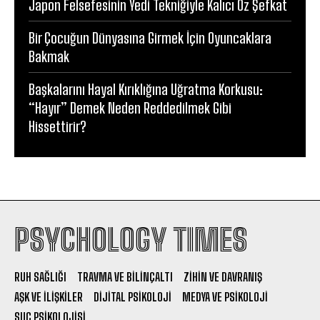
Japon Felsefesinin Yedi Tekniğiyle Kalıcı Öz Şefkat
Bir Çocuğun Dünyasına Girmek İçin Oyuncaklara
Bakmak
Başkalarını Hayal Kırıklığına Uğratma Korkusu:
“Hayır” Demek Neden Reddedilmek Gibi
Hissettirir?
PSYCHOLOGY TIMES
RUH SAĞLIĞI
TRAVMA VE BILINÇALTI
ZIHIN VE DAVRANIŞ
AŞK VE İLIŞKILER
DIJITAL PSIKOLOJI
MEDYA VE PSIKOLOJI
SUÇ PSIKOLOJISI