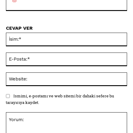
CEVAP VER
İsi
E-
Pos
Web
Ismimi, e-postamı ve web sitemi bir dahaki sefere bu
tarayıcıya kaydet.