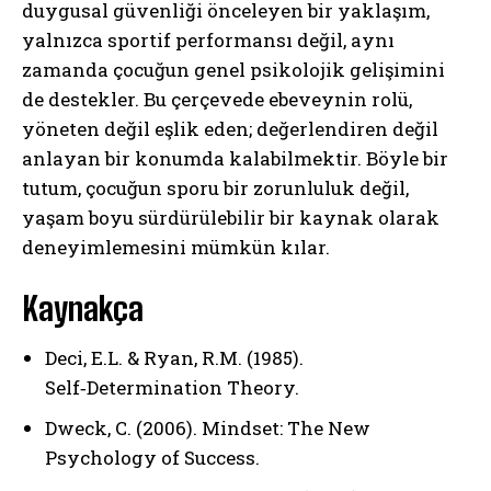
duygusal güvenliği önceleyen bir yaklaşım,
yalnızca sportif performansı değil, aynı
zamanda çocuğun genel psikolojik gelişimini
de destekler. Bu çerçevede ebeveynin rolü,
yöneten değil eşlik eden; değerlendiren değil
anlayan bir konumda kalabilmektir. Böyle bir
tutum, çocuğun sporu bir zorunluluk değil,
yaşam boyu sürdürülebilir bir kaynak olarak
ABONE OL
deneyimlemesini mümkün kılar.
Gizlilik politikasını
okudum, onaylıyorum.
Kaynakça
Deci, E.L. & Ryan, R.M. (1985).
Self‑Determination Theory.
Dweck, C. (2006). Mindset: The New
Psychology of Success.