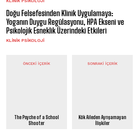
KLINIK PSIKOLOJI
Doğu Felsefesinden Klinik Uygulamaya:
Yoganın Duygu Regülasyonu, HPA Ekseni ve
Psikolojik Esneklik Üzerindeki Etkileri
KLINIK PSIKOLOJI
ÖNCEKI İÇERIK
SONRAKI İÇERIK
The Psyche of a School
Kök Aileden Ayrışamayan
Shooter
İlişkiler