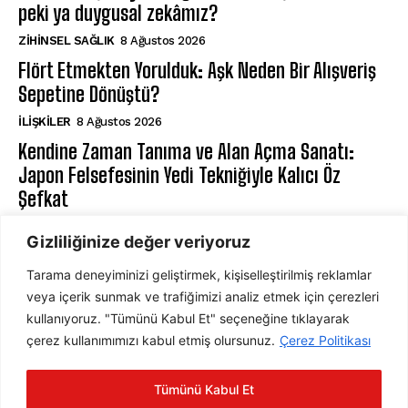
peki ya duygusal zekâmız?
ZIHINSEL SAĞLIK
8 Ağustos 2026
Flört Etmekten Yorulduk: Aşk Neden Bir Alışveriş
Sepetine Dönüştü?
İLIŞKILER
8 Ağustos 2026
Kendine Zaman Tanıma ve Alan Açma Sanatı:
Japon Felsefesinin Yedi Tekniğiyle Kalıcı Öz
Şefkat
BILIŞSEL DAVRANIŞÇI TERAPI
8 Ağustos 2026
Gizliliğinize değer veriyoruz
Tarama deneyiminizi geliştirmek, kişiselleştirilmiş reklamlar
ABONE OL
veya içerik sunmak ve trafiğimizi analiz etmek için çerezleri
kullanıyoruz. "Tümünü Kabul Et" seçeneğine tıklayarak
çerez kullanımımızı kabul etmiş olursunuz.
Çerez Politikası
ABONE OL
Tümünü Kabul Et