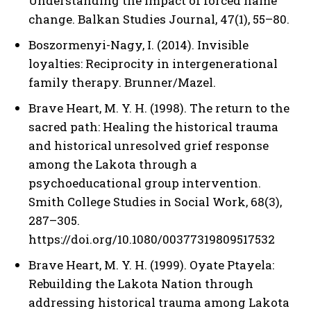
Understanding the impact of forced name
change. Balkan Studies Journal, 47(1), 55–80.
Boszormenyi-Nagy, I. (2014). Invisible
loyalties: Reciprocity in intergenerational
family therapy. Brunner/Mazel.
Brave Heart, M. Y. H. (1998). The return to the
sacred path: Healing the historical trauma
and historical unresolved grief response
among the Lakota through a
psychoeducational group intervention.
Smith College Studies in Social Work, 68(3),
287–305.
https://doi.org/10.1080/00377319809517532
Brave Heart, M. Y. H. (1999). Oyate Ptayela:
Rebuilding the Lakota Nation through
addressing historical trauma among Lakota