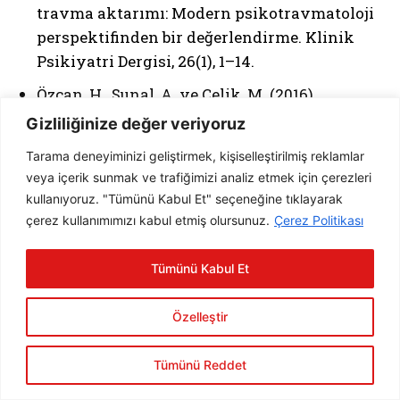
travma aktarımı: Modern psikotravmatoloji
perspektifinden bir değerlendirme. Klinik
Psikiyatri Dergisi, 26(1), 1–14.
Özcan, H., Sunal, A. ve Çelik, M. (2016).
Maternal attachment styles and
Gizliliğinize değer veriyoruz
intergenerational transmission of trauma.
Tarama deneyiminizi geliştirmek, kişiselleştirilmiş reklamlar
Türkiye Psikiyatri Dergisi, 17(3), 156–163.
veya içerik sunmak ve trafiğimizi analiz etmek için çerezleri
Ruppert, F. (2011). Symbiosis and autonomy:
kullanıyoruz. "Tümünü Kabul Et" seçeneğine tıklayarak
çerez kullanımımızı kabul etmiş olursunuz.
Çerez Politikası
Symbiotic trauma and love beyond
entanglements. Green Balloon Publishing.
Tümünü Kabul Et
Schore, A. N. (2009). Relational trauma and
the developing right brain: The neurobiology
Özelleştir
of broken attachment bonds. In T. Baradon
(Ed.), Relational trauma in infancy (ss. 19–
Tümünü Reddet
47). Routledge.