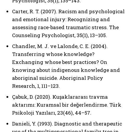
Psychologist, 35(1), 135–143.
Carter, R. T. (2007). Racism and psychological
and emotional injury: Recognizing and
assessing race-based traumatic stress. The
Counseling Psychologist, 35(1), 13–105.
Chandler, M. J. ve Lalonde, C. E. (2004).
Transferring whose knowledge?
Exchanging whose best practices? On
knowing about indigenous knowledge and
aboriginal suicide. Aboriginal Policy
Research, 1, 111–123.
Çabuk, D. (2020). Kuşaklararası travma
aktarımı: Kuramsal bir değerlendirme. Türk
Psikoloji Yazıları, 23(46), 44–57.
Danieli, Y. (1993). Diagnostic and therapeutic
use of the multigenerational family tree in