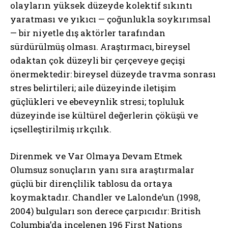
olayların yüksek düzeyde kolektif sıkıntı
yaratması ve yıkıcı — çoğunlukla soykırımsal
— bir niyetle dış aktörler tarafından
sürdürülmüş olması. Araştırmacı, bireysel
odaktan çok düzeyli bir çerçeveye geçişi
önermektedir: bireysel düzeyde travma sonrası
stres belirtileri; aile düzeyinde iletişim
güçlükleri ve ebeveynlik stresi; topluluk
ABONE OL
düzeyinde ise kültürel değerlerin çöküşü ve
içselleştirilmiş ırkçılık.
Gizlilik politikasını
okudum, onaylıyorum.
Direnmek ve Var Olmaya Devam Etmek
Olumsuz sonuçların yanı sıra araştırmalar
güçlü bir dirençlilik tablosu da ortaya
koymaktadır. Chandler ve Lalonde’un (1998,
2004) bulguları son derece çarpıcıdır: British
Columbia’da incelenen 196 First Nations