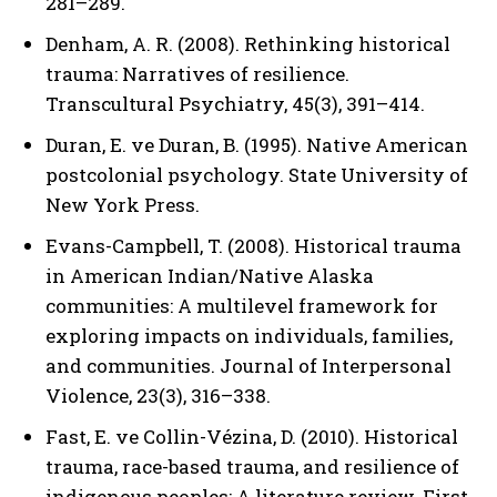
281–289.
Denham, A. R. (2008). Rethinking historical
trauma: Narratives of resilience.
Transcultural Psychiatry, 45(3), 391–414.
Duran, E. ve Duran, B. (1995). Native American
postcolonial psychology. State University of
New York Press.
Evans-Campbell, T. (2008). Historical trauma
in American Indian/Native Alaska
communities: A multilevel framework for
exploring impacts on individuals, families,
and communities. Journal of Interpersonal
Violence, 23(3), 316–338.
Fast, E. ve Collin-Vézina, D. (2010). Historical
trauma, race-based trauma, and resilience of
indigenous peoples: A literature review. First