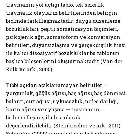
travmanın yol açtığı tablo, tek seferlik
travmatik olayların belirtilerinden belirgin
biçimde farklılaşmaktadır: duygu düzenleme
bozuklukları, çeşitli somatizasyon biçimleri,
psikojenik ağrı, somatoform ve konversiyon
belirtileri, duyarsızlaşma ve gerçekdışılık hissi
ile kalıcı disosiyatif bozukluklar bu tablonun
başlıca bileşenlerini oluşturmaktadır (Van der
Kolk ve ark., 2005).
Tıbbi açıdan açıklanamayan belirtiler —
yorgunluk, göğüs ağrısı, baş ağrısı, baş dönmesi,
bulantı, sırt ağrısı, uykusuzluk, nefes darlığı,
karın ağrısı ve uyuşma — travmanın
bedenselleşmiş ifadesi olarak
değerlendirilebilir (Steinbrecher ve ark., 2011).
Schore’un (2009) vurguladığı gibi bağlanma