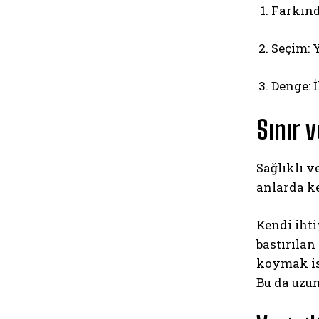
Farkında
Seçim: 
Denge: İ
Sınır v
Sağlıklı v
anlarda ke
Kendi ihti
bastırılan
koymak ise
Bu da uzun