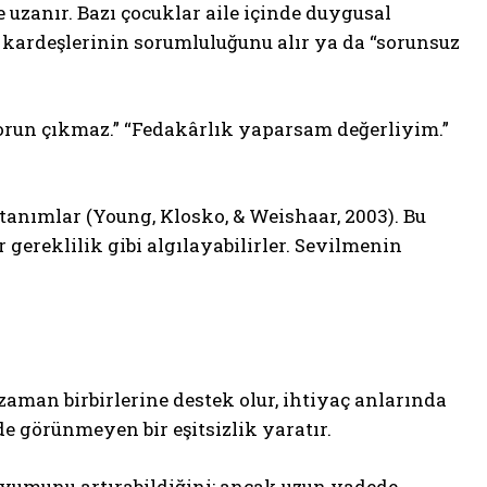
uzanır. Bazı çocuklar aile içinde duygusal
r, kardeşlerinin sorumluluğunu alır ya da “sorunsuz
 sorun çıkmaz.” “Fedakârlık yaparsam değerliyim.”
tanımlar (Young, Klosko, & Weishaar, 2003). Bu
 gereklilik gibi algılayabilirler. Sevilmenin
 zaman birbirlerine destek olur, ihtiyaç anlarında
de görünmeyen bir eşitsizlik yaratır.
uyumunu artırabildiğini; ancak uzun vadede