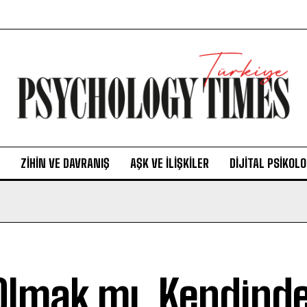
ZIHIN VE DAVRANIŞ
AŞK VE İLIŞKILER
DIJITAL PSIKOLO
 Olmak mı, Kendind