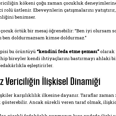
riciliğin kökeni çoğu zaman çocukluk deneyimlerine 
i rolü üstlenir. Ebeveynlerin çatışmalarını yatıştırı
liğini benimser.
 çocuk örtük bir mesaj öğrenebilir: “Ben iyi olursam
rı ben doldurmazsam kimse doldurmaz.”
pisi bu örüntüyü
“kendini feda etme şeması”
olarak 
ABONE OL
ip bireyler kendi ihtiyaçlarını bastırmayı ahlaki bir
edakârlıkla eşleştirirler.
Gizlilik politikasını
okudum, onaylıyorum.
 Vericiliğin İlişkisel Dinamiği
lişkiler karşılıklılık ilkesine dayanır. Taraflar zaman
 gösterebilir. Ancak sürekli veren taraf olmak, ilişki
ar, sürekli fedakârlık yapmanın kısa vadede ilişki 