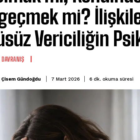
geçmek mi? İlişkil
üsüz Vericiliğin Psik
E DAVRANIŞ
okuma süresi
Çisem Gündoğdu
6
dk.
7 Mart 2026