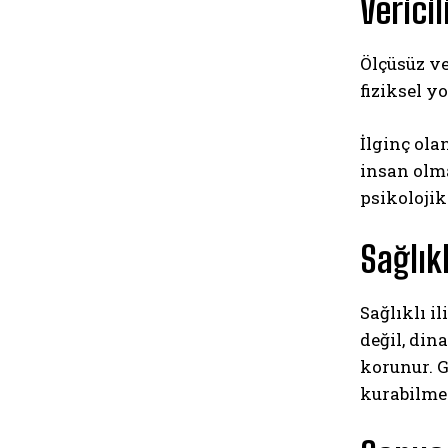
Verici
Ölçüsüz v
fiziksel y
İlginç ola
insan olma
psikolojik
Sağlık
Sağlıklı i
değil, din
korunur. G
kurabilmek