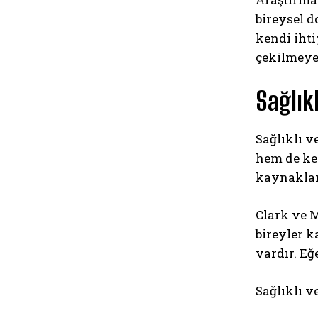
bireysel d
kendi ihti
çekilmeye 
Sağlıkl
Sağlıklı v
hem de ken
kaynaklan
Clark ve Mi
bireyler k
vardır. Eğ
Sağlıklı v