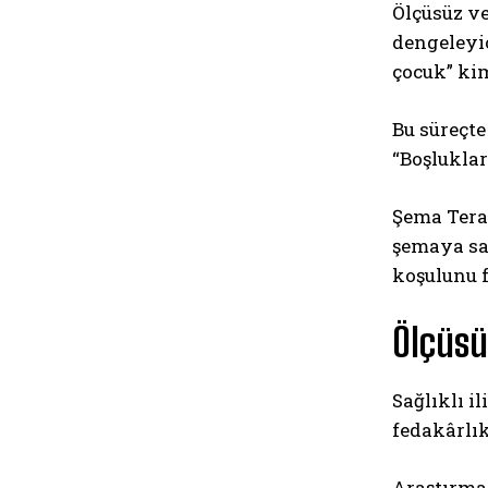
Ölçüsüz ve
dengeleyic
çocuk” kim
Bu süreçte
“Boşlukla
Şema Tera
şemaya sah
koşulunu f
Ölçüsüz
Sağlıklı i
fedakârlık
Araştırmal