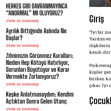
HERKES GİBİ DAVRANMAYINCA
“ANORMAL” MI OLUYORUZ?
Giriş
⁠ZIHIN VE DAVRANIŞ
Ayrılık Bittiğinde Aslında Ne
“İyi bir i
Başlar?
Yardım et
ilişkileri
⁠ZIHIN VE DAVRANIŞ
kendi ihti
Zihnimizin Görünmez Kuralları:
Neden Hep Kötüyü Hatırlıyor,
Psikoterap
Sorunları Büyütüyor ve Karar
kişiler ge
Vermekte Zorlanıyoruz?
biriken k
⁠ZIHIN VE DAVRANIŞ
çıkar: İyi
Keşke Anlatmasaydım: Kendini
Çocukl
Açtıktan Sonra Gelen Utanç
⁠ZIHIN VE DAVRANIŞ