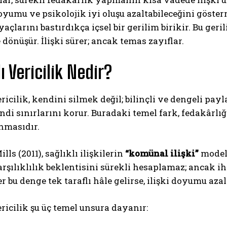
oyumu ve psikolojik iyi oluşu azaltabileceğini göste
yaçlarını bastırdıkça içsel bir gerilim birikir. Bu ger
dönüşür. İlişki sürer; ancak temas zayıflar.
ı Vericilik Nedir?
ericilik, kendini silmek değil; bilinçli ve dengeli p
di sınırlarını korur. Buradaki temel fark, fedakârlı
masıdır.
lls (2011), sağlıklı ilişkilerin
“komünal ilişki”
modeli
arşılıklılık beklentisini sürekli hesaplamaz; ancak ih
er bu denge tek taraflı hâle gelirse, ilişki doyumu azalı
ericilik şu üç temel unsura dayanır: