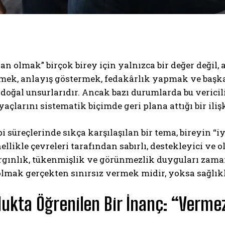
nsan olmak” birçok birey için yalnızca bir değer değil
mek, anlayış göstermek, fedakârlık yapmak ve başka
n doğal unsurlarıdır. Ancak bazı durumlarda bu verici
yaçlarını sistematik biçimde geri plana attığı bir ili
i süreçlerinde sıkça karşılaşılan bir tema, bireyin 
nellikle çevreleri tarafından sabırlı, destekleyici v
ırgınlık, tükenmişlik ve görünmezlik duyguları zama
 olmak gerçekten sınırsız vermek midir, yoksa sağlık
ukta Öğrenilen Bir İnanç: “Verm