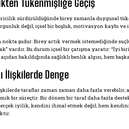
likten Tükenmişliğe Geçiş
ericilik sürdürüldüğünde birey zamanla duygusal tük
orgunluk değil; içsel bir boşluk, motivasyon kaybı ve i
n nokta şudur: Birey artık vermek istemediğinde suç
k” vardır. Bu durum içsel bir çatışma yaratır: “İyi b
 açıdan bakıldığında sağlıklı benlik algısı, hem baş
lı İlişkilerde Denge
lişkilerde taraflar zaman zaman daha fazla verebilir; a
amik bir süreçtir. Bir dönem bir taraf daha fazla deste
erçek iyilik, kendini ihmal etmek değil; hem kendin
tir.