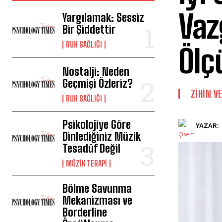
Vaz
Yargılamak: Sessiz
Bir Şiddettir
⁠RUH SAĞLIĞI
Ölç
Nostalji: Neden
Geçmişi Özleriz?
⁠ZIHIN V
⁠RUH SAĞLIĞI
Psikolojiye Göre
YAZAR:
Dinlediğiniz Müzik
Tesadüf Değil
MÜZIK TERAPI
Bölme Savunma
Mekanizması ve
Borderline