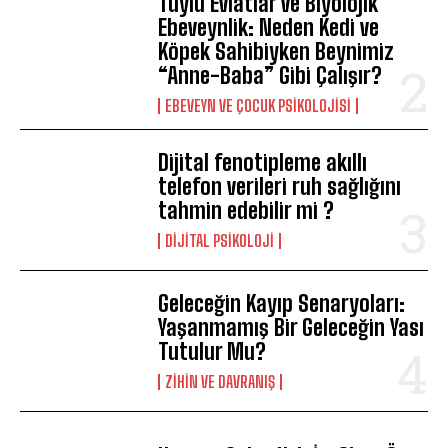
Tüylü Evlatlar ve Biyolojik
Ebeveynlik: Neden Kedi ve
Köpek Sahibiyken Beynimiz
“Anne-Baba” Gibi Çalışır?
EBEVEYN VE ÇOCUK PSIKOLOJISI
Dijital fenotipleme akıllı
telefon verileri ruh sağlığını
ABONE OL
tahmin edebilir mi ?
Gizlilik politikasını
okudum, onaylıyorum.
DIJITAL PSIKOLOJI
Geleceğin Kayıp Senaryoları:
Yaşanmamış Bir Geleceğin Yası
Tutulur Mu?
⁠ZIHIN VE DAVRANIŞ