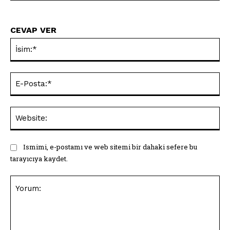
CEVAP VER
İsi
E-
Pos
Web
Ismimi, e-postamı ve web sitemi bir dahaki sefere bu
tarayıcıya kaydet.