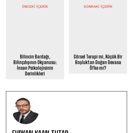
ÖNCEKI İÇERIK
SONRAKI İÇERIK
Bilincin Bardağı,
Görsel Terapi mi, Küçük Bir
Bilinçdışının Okyanusu:
Boşluktan Doğan Devasa
İnsan Psikolojisinin
Öfke mi?
Derinlikleri