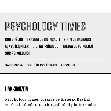
PSYCHOLOGY TIMES
RUH SAĞLIĞI
TRAVMA VE BILINÇALTI
ZIHIN VE DAVRANIŞ
AŞK VE İLIŞKILER
DIJITAL PSIKOLOJI
MEDYA VE PSIKOLOJI
SUÇ PSIKOLOJISI
HAKKIMIZDA
GIZLILIK POLITIKASI
ABONELIK
HAKKIMIZDA
Psychology Times Türkiye ve Birleşik Krallık
merkezli uluslararası bir psikoloji platformudur.