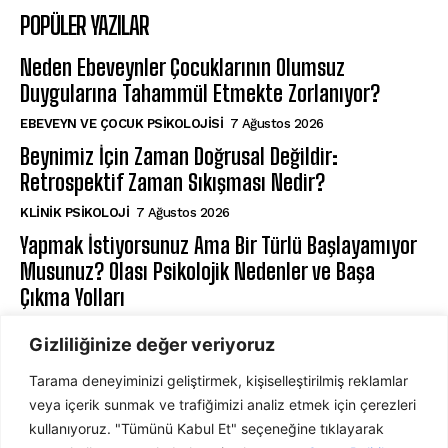
POPÜLER YAZILAR
Neden Ebeveynler Çocuklarının Olumsuz
Duygularına Tahammül Etmekte Zorlanıyor?
EBEVEYN VE ÇOCUK PSIKOLOJISI
7 Ağustos 2026
Beynimiz İçin Zaman Doğrusal Değildir:
Retrospektif Zaman Sıkışması Nedir?
KLINIK PSIKOLOJI
7 Ağustos 2026
Yapmak İstiyorsunuz Ama Bir Türlü Başlayamıyor
Musunuz? Olası Psikolojik Nedenler ve Başa
Çıkma Yolları
KLINIK PSIKOLOJI
7 Ağustos 2026
Gizliliğinize değer veriyoruz
Tarama deneyiminizi geliştirmek, kişiselleştirilmiş reklamlar
ABONE OL
veya içerik sunmak ve trafiğimizi analiz etmek için çerezleri
kullanıyoruz. "Tümünü Kabul Et" seçeneğine tıklayarak