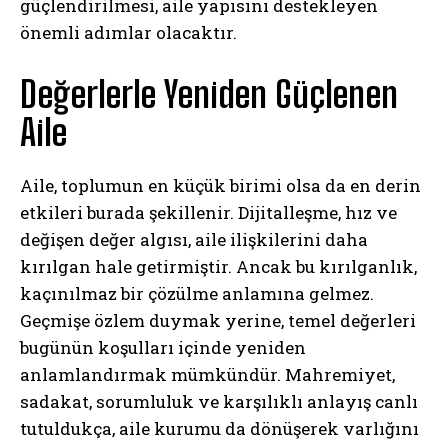
güçlendirilmesi, aile yapısını destekleyen
önemli adımlar olacaktır.
Değerlerle Yeniden Güçlenen
ABONE OL
Aile
Gizlilik politikasını
okudum, onaylıyorum.
Aile, toplumun en küçük birimi olsa da en derin
etkileri burada şekillenir. Dijitalleşme, hız ve
değişen değer algısı, aile ilişkilerini daha
kırılgan hale getirmiştir. Ancak bu kırılganlık,
kaçınılmaz bir çözülme anlamına gelmez.
Geçmişe özlem duymak yerine, temel değerleri
bugünün koşulları içinde yeniden
anlamlandırmak mümkündür. Mahremiyet,
sadakat, sorumluluk ve karşılıklı anlayış canlı
tutuldukça, aile kurumu da dönüşerek varlığını