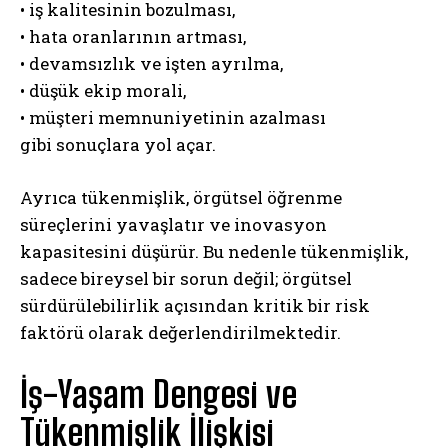
• iş kalitesinin bozulması,
• hata oranlarının artması,
• devamsızlık ve işten ayrılma,
• düşük ekip morali,
• müşteri memnuniyetinin azalması
gibi sonuçlara yol açar.
Ayrıca tükenmişlik, örgütsel öğrenme
süreçlerini yavaşlatır ve inovasyon
kapasitesini düşürür. Bu nedenle tükenmişlik,
sadece bireysel bir sorun değil; örgütsel
sürdürülebilirlik açısından kritik bir risk
faktörü olarak değerlendirilmektedir.
ABONE OL
Gizlilik politikasını
okudum, onaylıyorum.
İş-Yaşam Dengesi ve
Tükenmişlik İlişkisi