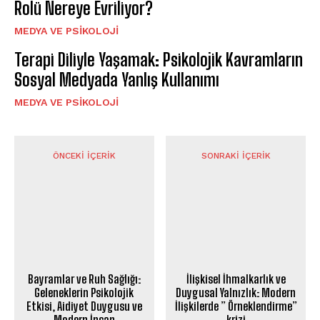
Rolü Nereye Evriliyor?
MEDYA VE PSIKOLOJI
Terapi Diliyle Yaşamak: Psikolojik Kavramların
Sosyal Medyada Yanlış Kullanımı
MEDYA VE PSIKOLOJI
ÖNCEKI İÇERIK
SONRAKI İÇERIK
Bayramlar ve Ruh Sağlığı:
İlişkisel İhmalkarlık ve
Geleneklerin Psikolojik
Duygusal Yalnızlık: Modern
Etkisi, Aidiyet Duygusu ve
İlişkilerde ” Örneklendirme”
Modern İnsan
krizi