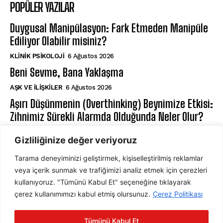
POPÜLER YAZILAR
Duygusal Manipülasyon: Fark Etmeden Manipüle
Ediliyor Olabilir misiniz?
KLINIK PSIKOLOJI
6 Ağustos 2026
Beni Sevme, Bana Yaklaşma
AŞK VE İLIŞKILER
6 Ağustos 2026
Aşırı Düşünmenin (Overthinking) Beynimize Etkisi:
Zihnimiz Sürekli Alarmda Olduğunda Neler Olur?
NÖROPSIKOLOJI
6 Ağustos 2026
Gizliliğinize değer veriyoruz
Tarama deneyiminizi geliştirmek, kişiselleştirilmiş reklamlar
ABONE OL
veya içerik sunmak ve trafiğimizi analiz etmek için çerezleri
kullanıyoruz. "Tümünü Kabul Et" seçeneğine tıklayarak
çerez kullanımımızı kabul etmiş olursunuz.
Çerez Politikası
ABONE OL
Tümünü Kabul Et