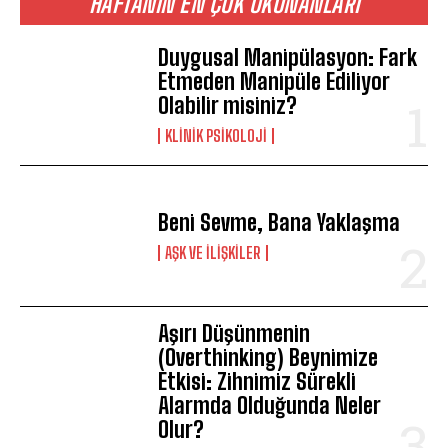
HAFTANIN EN ÇOK OKUNANLARI
Duygusal Manipülasyon: Fark
ABONE OL
Etmeden Manipüle Ediliyor
Olabilir misiniz?
Gizlilik politikasını
okudum, onaylıyorum.
KLINIK PSIKOLOJI
Beni Sevme, Bana Yaklaşma
AŞK VE İLIŞKILER
Aşırı Düşünmenin
(Overthinking) Beynimize
Etkisi: Zihnimiz Sürekli
Alarmda Olduğunda Neler
Olur?