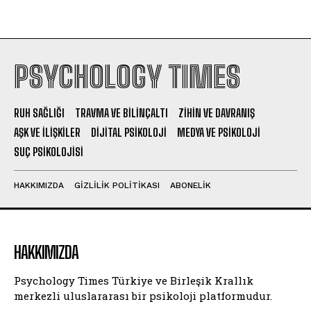
PSYCHOLOGY TIMES
RUH SAĞLIĞI
TRAVMA VE BILINÇALTI
ZIHIN VE DAVRANIŞ
AŞK VE İLIŞKILER
DIJITAL PSIKOLOJI
MEDYA VE PSIKOLOJI
SUÇ PSIKOLOJISI
HAKKIMIZDA
GIZLILIK POLITIKASI
ABONELIK
HAKKIMIZDA
Psychology Times Türkiye ve Birleşik Krallık
merkezli uluslararası bir psikoloji platformudur.