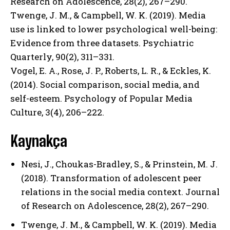
Research on Adolescence, 28(2), 267–290.
Twenge, J. M., & Campbell, W. K. (2019). Media
use is linked to lower psychological well-being:
Evidence from three datasets. Psychiatric
Quarterly, 90(2), 311–331.
Vogel, E. A., Rose, J. P., Roberts, L. R., & Eckles, K.
(2014). Social comparison, social media, and
self-esteem. Psychology of Popular Media
Culture, 3(4), 206–222.
ABONE OL
Gizlilik politikasını
okudum, onaylıyorum.
Kaynakça
Nesi, J., Choukas-Bradley, S., & Prinstein, M. J.
(2018). Transformation of adolescent peer
relations in the social media context. Journal
of Research on Adolescence, 28(2), 267–290.
Twenge, J. M., & Campbell, W. K. (2019). Media