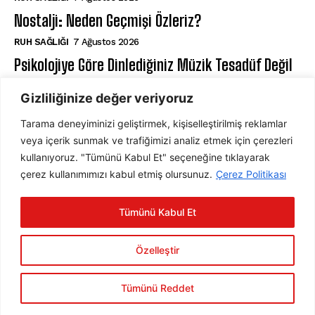
Nostalji: Neden Geçmişi Özleriz?
⁠RUH SAĞLIĞI
7 Ağustos 2026
Psikolojiye Göre Dinlediğiniz Müzik Tesadüf Değil
MÜZIK TERAPI
7 Ağustos 2026
Gizliliğinize değer veriyoruz
Tarama deneyiminizi geliştirmek, kişiselleştirilmiş reklamlar
ABONE OL
veya içerik sunmak ve trafiğimizi analiz etmek için çerezleri
kullanıyoruz. "Tümünü Kabul Et" seçeneğine tıklayarak
çerez kullanımımızı kabul etmiş olursunuz.
Çerez Politikası
ABONE OL
Tümünü Kabul Et
Gizlilik Politikasını
okudum, onaylıyorum.
Özelleştir
Tümünü Reddet
2025 © Psychology Times Türkiye Tüm hakları saklıdır.