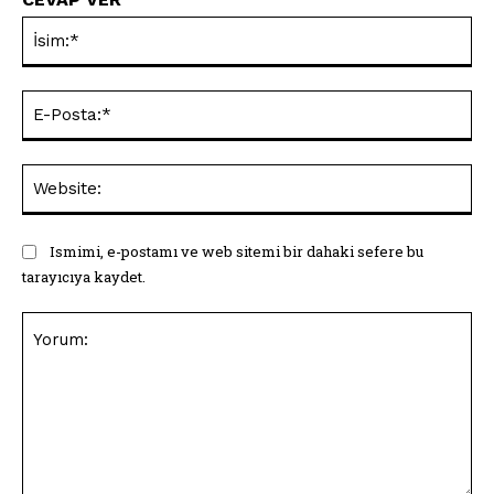
İsi
E-
Pos
Web
Ismimi, e-postamı ve web sitemi bir dahaki sefere bu
tarayıcıya kaydet.