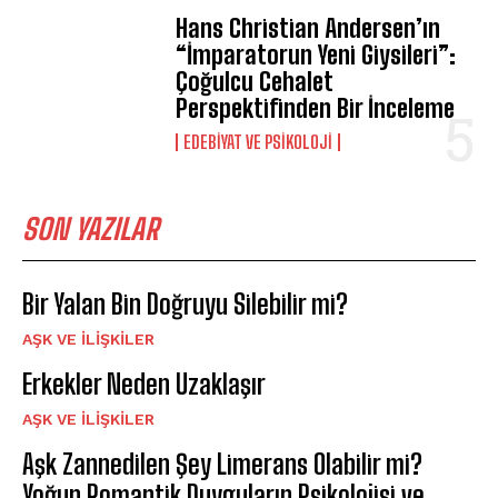
Hans Christian Andersen’ın
“İmparatorun Yeni Giysileri”:
Çoğulcu Cehalet
Perspektifinden Bir İnceleme
EDEBIYAT VE PSIKOLOJI
SON YAZILAR
Bir Yalan Bin Doğruyu Silebilir mi?
AŞK VE İLIŞKILER
Erkekler Neden Uzaklaşır
AŞK VE İLIŞKILER
Aşk Zannedilen Şey Limerans Olabilir mi?
Yoğun Romantik Duyguların Psikolojisi ve