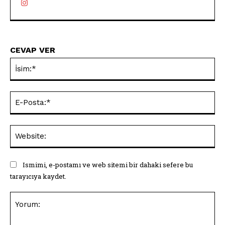
CEVAP VER
İsi
E-
Pos
Web
Ismimi, e-postamı ve web sitemi bir dahaki sefere bu
tarayıcıya kaydet.