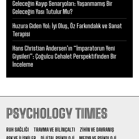
Geleceğin Kayıp Senaryoları: Yaşanmamış Bir
Geleceğin Yası Tutulur Mu?
Huzura Giden Yol: İyi Oluş, Öz Farkındalık ve Sanat
Terapisi
Hans Christian Andersen’ın “İmparatorun Yeni
Giysileri”: Çoğulcu Cehalet Perspektifinden Bir
İnceleme
PSYCHOLOGY TIMES
RUH SAĞLIĞI
TRAVMA VE BILINÇALTI
ZIHIN VE DAVRANIŞ
AŞK VE İLIŞKILER
DIJITAL PSIKOLOJI
MEDYA VE PSIKOLOJI