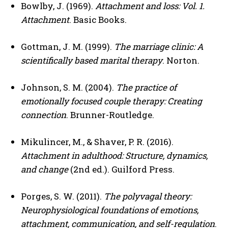
Bowlby, J. (1969).
Attachment and loss: Vol. 1.
Attachment
. Basic Books.
Gizlilik politikasını
okudum, onaylıyorum.
Gottman, J. M. (1999).
The marriage clinic: A
scientifically based marital therapy
. Norton.
Johnson, S. M. (2004).
The practice of
emotionally focused couple therapy: Creating
connection
. Brunner-Routledge.
Mikulincer, M., & Shaver, P. R. (2016).
Attachment in adulthood: Structure, dynamics,
and change
(2nd ed.). Guilford Press.
Porges, S. W. (2011).
The polyvagal theory:
Neurophysiological foundations of emotions,
attachment, communication, and self-regulation
.