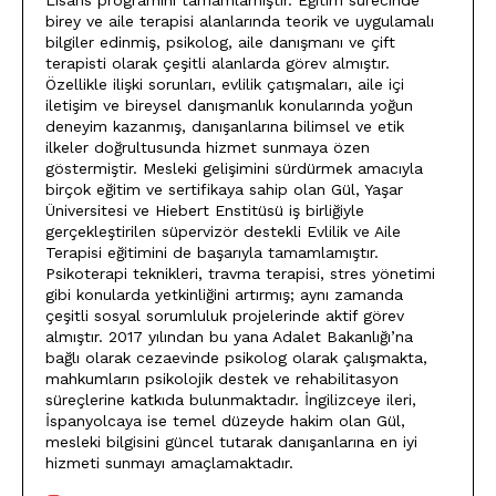
birey ve aile terapisi alanlarında teorik ve uygulamalı
bilgiler edinmiş, psikolog, aile danışmanı ve çift
terapisti olarak çeşitli alanlarda görev almıştır.
Özellikle ilişki sorunları, evlilik çatışmaları, aile içi
iletişim ve bireysel danışmanlık konularında yoğun
deneyim kazanmış, danışanlarına bilimsel ve etik
ilkeler doğrultusunda hizmet sunmaya özen
göstermiştir. Mesleki gelişimini sürdürmek amacıyla
birçok eğitim ve sertifikaya sahip olan Gül, Yaşar
Üniversitesi ve Hiebert Enstitüsü iş birliğiyle
gerçekleştirilen süpervizör destekli Evlilik ve Aile
Terapisi eğitimini de başarıyla tamamlamıştır.
Psikoterapi teknikleri, travma terapisi, stres yönetimi
gibi konularda yetkinliğini artırmış; aynı zamanda
çeşitli sosyal sorumluluk projelerinde aktif görev
almıştır. 2017 yılından bu yana Adalet Bakanlığı’na
bağlı olarak cezaevinde psikolog olarak çalışmakta,
mahkumların psikolojik destek ve rehabilitasyon
süreçlerine katkıda bulunmaktadır. İngilizceye ileri,
İspanyolcaya ise temel düzeyde hakim olan Gül,
mesleki bilgisini güncel tutarak danışanlarına en iyi
hizmeti sunmayı amaçlamaktadır.