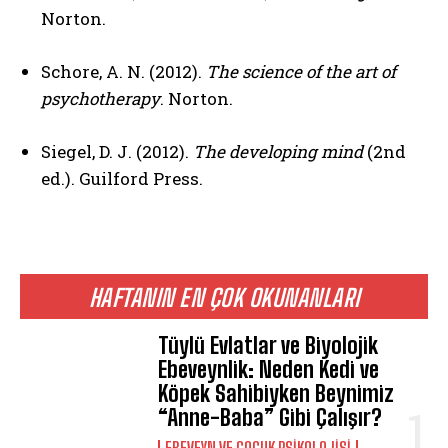
Norton.
Schore, A. N. (2012).
The science of the art of
psychotherapy
. Norton.
Siegel, D. J. (2012).
The developing mind
(2nd
ed.). Guilford Press.
HAFTANIN EN ÇOK OKUNANLARI
Tüylü Evlatlar ve Biyolojik
Ebeveynlik: Neden Kedi ve
Köpek Sahibiyken Beynimiz
“Anne-Baba” Gibi Çalışır?
EBEVEYN VE ÇOCUK PSIKOLOJISI