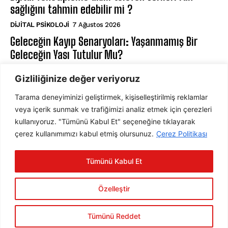
sağlığını tahmin edebilir mi ?
DIJITAL PSIKOLOJI
7 Ağustos 2026
Geleceğin Kayıp Senaryoları: Yaşanmamış Bir
Geleceğin Yası Tutulur Mu?
⁠ZIHIN VE DAVRANIŞ
7 Ağustos 2026
Gizliliğinize değer veriyoruz
Tarama deneyiminizi geliştirmek, kişiselleştirilmiş reklamlar
ABONE OL
veya içerik sunmak ve trafiğimizi analiz etmek için çerezleri
kullanıyoruz. "Tümünü Kabul Et" seçeneğine tıklayarak
çerez kullanımımızı kabul etmiş olursunuz.
Çerez Politikası
ABONE OL
Tümünü Kabul Et
Gizlilik Politikasını
okudum, onaylıyorum.
Özelleştir
Tümünü Reddet
2025 © Psychology Times Türkiye Tüm hakları saklıdır.